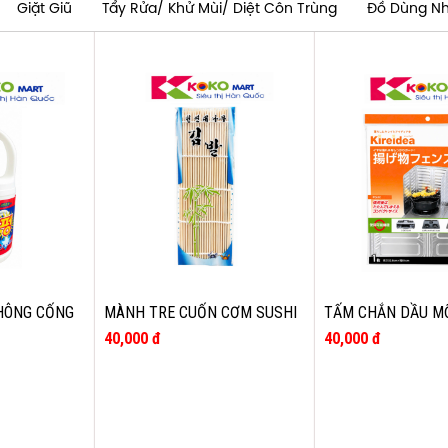
Giặt Giũ
Tẩy Rửa/ Khử Mùi/ Diệt Côn Trùng
Đồ Dùng N
HÔNG CỐNG
MÀNH TRE CUỐN CƠM SUSHI
TẤM CHẮN DẦU M
 BUBBLE
HOẶC LÀM KIMBAP
(32.8 X 84 CM)
40,000 đ
40,000 đ