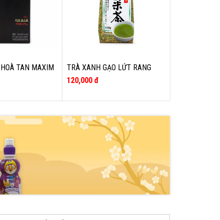
 HOÀ TAN MAXIM
TRÀ XANH GẠO LỨT RANG
UỐC HỘP 10 GÓI
NHẬT BẢN 150G
120,000 đ