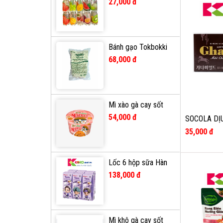
Sparkling OKF Hàn
27,000 đ
Quốc lon 350ml (vị
nho xanh,dưa
hấu,dâu, kiwi, xoài,
dưa lưới, chery)
Bánh gạo Tokbokki
Hàn Quốc Nori 1kg
68,000 đ
Mì xào gà cay sốt
hoa hồng Samyang
54,000 đ
SOCOLA DỊ
GHANA 70G
35,000 đ
Lốc 6 hộp sữa Hàn
Quốc Binggrae vị
138,000 đ
Khoai Môn 200ml
Mì khô gà cay sốt