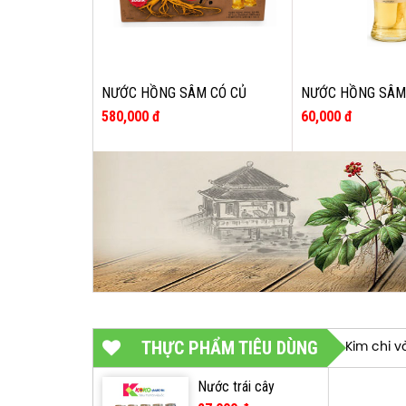
NƯỚC HỒNG SÂM CÓ CỦ
NƯỚC HỒNG SÂM
WONKISAM KHÔNG ĐƯỜNG
WONKISAM KHÔN
580,000 đ
60,000 đ
HỘP 10 CHAI
CHAI 120ML
THỰC PHẨM TIÊU DÙNG
Kim chi 
Nước trái cây