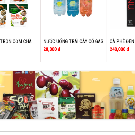
 TRỘN CƠM CHÀ
NƯỚC UỐNG TRÁI CÂY CÓ GAS
CÀ PHÊ ĐEN
O CJ 45G (CÁ HỒI,
VTALK HÀN QUỐC LON 350ML
KANU HÀN Q
28,000 đ
240,000 đ
 GÀ)
* 16G