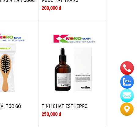
RINSIA HÀN QUỐC
NƯỚC TẨY TRANG
JMSOLUTION LÀM SẠCH, BỔ
200,000 đ
SUNG ĐỘ ẨM 500ML
HẢI TÓC GỖ
TINH CHẤT ESTHEPRO
VITAMIN C SERUM 561 100ML
250,000 đ