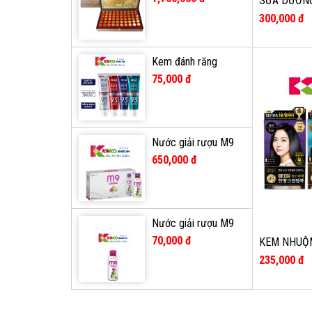
SỮA DƯỠN
Samsung 60 viên
DA VASELI
300,000 đ
24H 1000M
Kem đánh răng
Median 93% Hàn
75,000 đ
Quốc
Nước giải rượu M9
Healthy Liver -Hộp
650,000 đ
10 chai
Nước giải rượu M9
Healthy Liver Hàn
70,000 đ
KEM NHUỘ
Quốc chai 100ml
DƯỢC REEN
235,000 đ
NHIÊN,NÂU