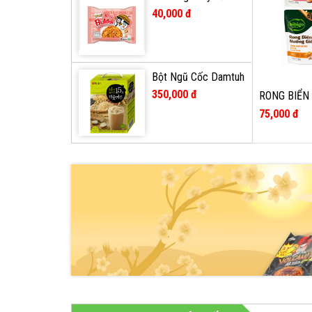
hoa hồng Samyang
40,000 đ
Hàn Quốc gói 140g
Bột Ngũ Cốc Damtuh
15 Loại Hạt Hàn
350,000 đ
RONG BIỂN
Quốc hộp 800g (hộp
BÔNG BIBIG
75,000 đ
40 gói)
TÔM,BÒ,ỨC