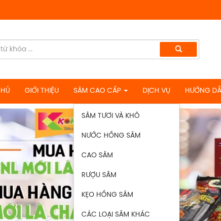
CHỦ
GIỚI THIỆU
SÂM CAO CẤP
DỊCH VỤ
HƯỚNG DẪ
SÂM TƯƠI VÀ KHÔ
NƯỚC HỒNG SÂM
CAO SÂM
RƯỢU SÂM
KẸO HỒNG SÂM
CÁC LOẠI SÂM KHÁC