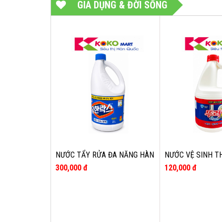
GIA DỤNG & ĐỜI SỐNG
NƯỚC TẨY RỬA ĐA NĂNG HÀN
NƯỚC VỆ SINH T
QUỐC YUHAN 2L
HÀN QUỐC GREEN
300,000 đ
120,000 đ
WICK 2L