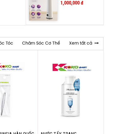
ẩm GUME GUH52
1,000,000 đ
óc Tóc
Chăm Sóc Cơ Thể
Xem tất cả