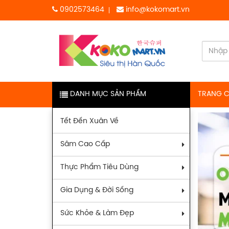
0902573464
info@kokomart.vn
DANH MỤC SẢN PHẨM
TRANG 
Tết Đến Xuân Về
Sâm Cao Cấp
Thực Phẩm Tiêu Dùng
Gia Dụng & Đời Sống
Sức Khỏe & Làm Đẹp