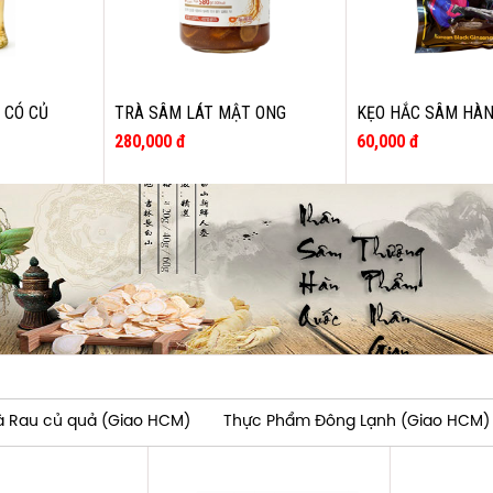
 CÓ CỦ
TRÀ SÂM LÁT MẬT ONG
KẸO HẮC SÂM HÀN
G ĐƯỜNG
DORAWON HÀN QUỐC 580G
DAESAN GÓI 300G
280,000 đ
60,000 đ
và Rau củ quả (Giao HCM)
Thực Phẩm Đông Lạnh (Giao HCM)