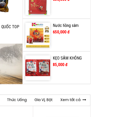
Nước hồng sâm
 QUỐC TOP
nhung hươu
650,000 đ
70ml*30g
KẸO SÂM KHÔNG
ĐƯỜNG 365 HÀN
85,000 đ
QUỐC 500G
Thức Uống
Gia Vị, Bột
Xem tất cả