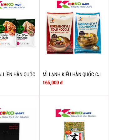
 LIỀN HÀN QUỐC
MÌ LẠNH KIỂU HÀN QUỐC CJ
 (CHỈ SHIP HOẢ
(KIM CHI CỦ CẢI NƯỚC , XỐT
165,000 đ
TƯƠNG ỚT CAY)