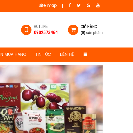
Site map
HOTLINE
GIỎ HÀNG
0902573464
(0) sản phẩm
N MUA HÀNG
TIN TỨC
LIÊN HỆ