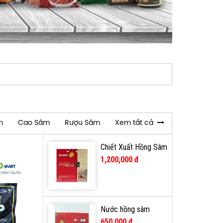
m
Cao Sâm
Rượu Sâm
Xem tất cả
Chiết Xuất Hồng Sâm
Không Đường Daesan
1,200,000 đ
70ml*30 gói
Nước hồng sâm
Dream Samsung
650,000 đ