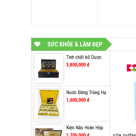
SỨC KHỎE & LÀM ĐẸP
Tinh chất bổ Dược
Đông Trùng Hạ Thảo
3,800,000 đ
Nhung Hươu
20ml*60 ống ( Hộp
Đen )
Nước Đông Trùng Hạ
Thảo Hộp Gỗ Vàng
1,600,000 đ
60 gói KangHwa Hàn
Quốc
Kiện Não Hoàn Hộp
Gỗ Hàn Quốc
1,700,000 đ