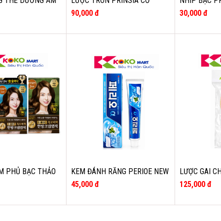
G THỂ DƯỠNG ẨM
LƯỢC TRÒN PRINSIA CỠ
NHÍP BẠC P
NE SMOOTHING
TRUNG HẠT TRẮNG
90,000 đ
30,000 đ
L
M PHỦ BẠC THẢO
KEM ĐÁNH RĂNG PERIOE NEW
LƯỢC GAI C
 120G (NÂU TỰ
FRESH ALPHA NGĂN NGỪA
PRINSIA
45,000 đ
125,000 đ
 SÁNG,ĐEN )
SÂU RĂNG 185G