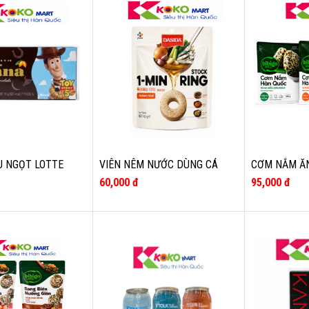
U NGỌT LOTTE
VIÊN NÊM NƯỚC DÙNG CÁ
CƠM NẮM ĂN
CƠM 1 PHÚT DẠNG VÒNG
BIBIGO 400G
60,000 đ
95,000 đ
DASIDA CJ 40G
TỐC HCM)