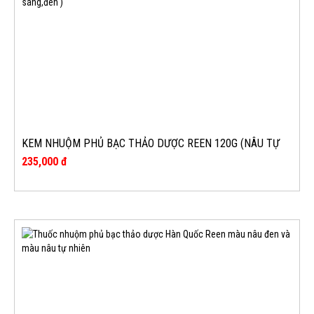
KEM NHUỘM PHỦ BẠC THẢO DƯỢC REEN 120G (NÂU TỰ
NHIÊN,NÂU SÁNG,ĐEN )
235,000 đ