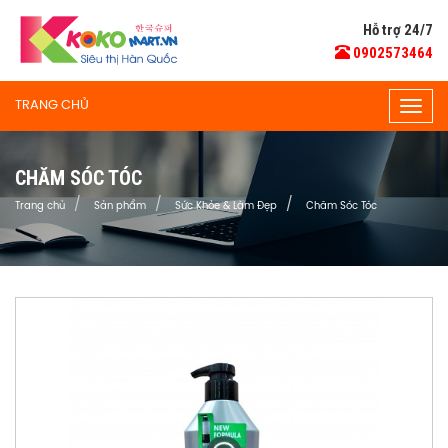
Hỗ trợ 24/7
0902573464
TRANG CHỦ
Togg
navig
CHĂM SÓC TÓC
Trang chủ
Sản phẩm
Sức Khỏe & Làm Đẹp
Chăm Sóc Tóc