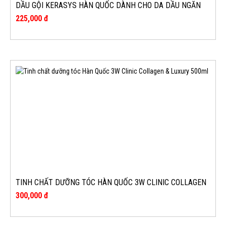
DẦU GỘI KERASYS HÀN QUỐC DÀNH CHO DA DẦU NGĂN
NGỪA GÀU CHAI 600ML
225,000 đ
TINH CHẤT DƯỠNG TÓC HÀN QUỐC 3W CLINIC COLLAGEN
& LUXURY 500ML
300,000 đ