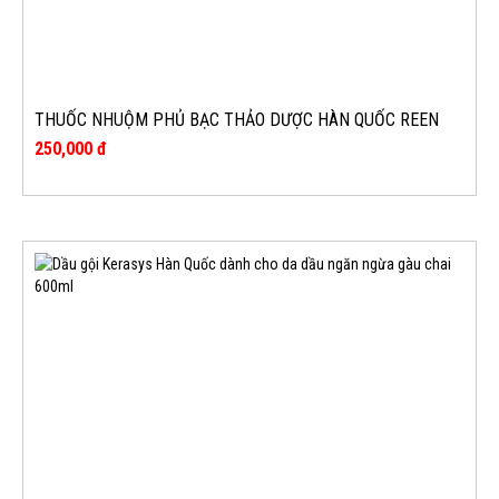
THUỐC NHUỘM PHỦ BẠC THẢO DƯỢC HÀN QUỐC REEN
MÀU NÂU ĐEN VÀ MÀU NÂU TỰ NHIÊN
250,000 đ