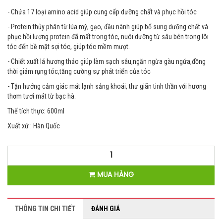
- Chứa 17 loại amino acid giúp cung cấp dưỡng chất và phục hồi tóc
- Protein thủy phân từ lúa mỳ, gạo, đầu nành giúp bổ sung dưỡng chất và
phục hồi lượng protein đã mất trong tóc, nuôi dưỡng từ sâu bên trong lõi
tóc đến bề mặt sợi tóc, giúp tóc mềm mượt.
- Chiết xuất lá hương thảo giúp làm sạch sâu,ngăn ngừa gàu ngứa,đồng
thời giảm rụng tóc,tăng cường sự phát triển của tóc
- Tận hưởng cảm giác mát lạnh sảng khoái, thư giãn tinh thần với hương
thơm tươi mát từ bạc hà.
Thể tích thực: 600ml
Xuất xứ : Hàn Quốc
MUA HÀNG
THÔNG TIN CHI TIẾT
ĐÁNH GIÁ