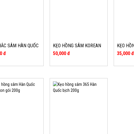
HẮC SÂM HÀN QUỐC
KẸO HỒNG SÂM KOREAN
KẸO HỒ
DAESAN GÓI 300G
RED GINSENG CANDY
SAMSUN
0 đ
50,000 đ
35,000 
DAESAN 200G