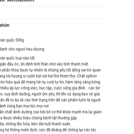
ẩm: 8803508200635
 phẩm:
hàn quốc 500g
anh cho nguoi tieu duong
àn quốc loại nào tốt
giãn đầu óc, ổn định tinh thần nhờ vào tính thanh mát.
h phần thỏa dược tự nhiên là những yếu tốt đống vai trò quan
ng tới hượng vị cuốn hút với hơi thở thơm tho. Chất xyliton
còn hiệu quả để mang tới nụ cười tự tin, hàm răng sáng bóng.
nhiều áp lực công việc, học tập, cuộc sống gia đình… các bé
n, suy dinh dưỡng, người ốm yếu, thì khi sử dụng kẹo sẽ giải
ấn đề lo âu về các tình trạng trên để sản phẩm luôn là người
ành cùng bạn mọi lúc mọi nơi.
ần chất dinh dưỡng cao bồi bổ cơ thể khỏe mạnh mà lại giảm
ữa được nhiều triệu chứng bệnh tật thường gặp.
a, chống lão hóa, kéo dài tuổi thanh xuân.
ng hệ thống miễn dịch, sức đề kháng để chống lại các tác