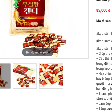
Mã sản ph
85,000 đ
Mô tả sản
#kẹo sâm 
#keo sam d
#kẹo sâm h
Hover to zoom
+ Giúp thư 
+ Các thàn
trọng để ma
trong kẹo 
+ Hay chịu 
hay biếng ă
quyết mọi v
bạn đồng h
+ Thành ph
stress, ch
+ Làm đẹp d
+ Tăng cườ