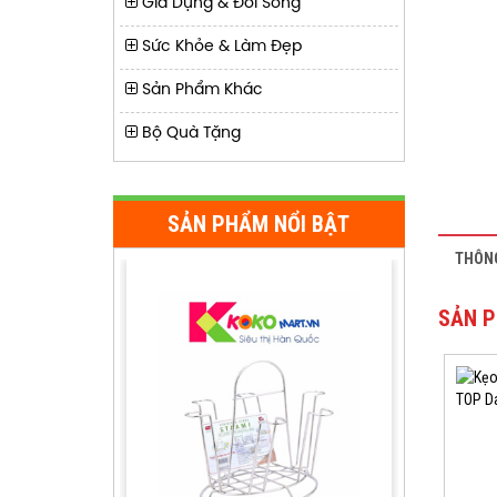
Gia Dụng & Đời Sống
Sức Khỏe & Làm Đẹp
Sản Phẩm Khác
Bộ Quà Tặng
GIÁ ÚP LY TRÒN INOX 6PCS STA
AMI HÀN QUỐC ST 299
120,000 đ
(21CM*15CM*18CM)
SẢN PHẨM NỔI BẬT
THÔNG
SẢN P