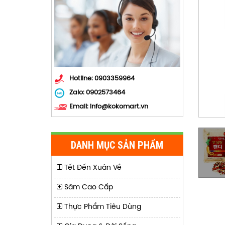
Hotline: 0903359964
Zalo:
0902573464
Email: info@kokomart.vn
THAU INOX 304 ĐK12CM THÀNH
CAO DÀY SUPER CHEF SC-DMB
111,000 đ
3312
DANH MỤC SẢN PHẨM
Tết Đến Xuân Về
Sâm Cao Cấp
Thực Phẩm Tiêu Dùng