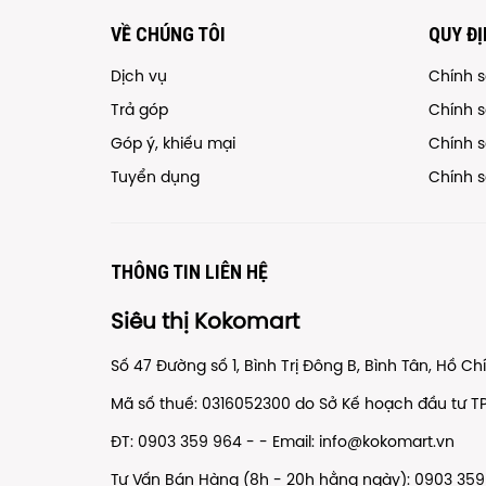
VỀ CHÚNG TÔI
QUY ĐỊ
Dịch vụ
Chính 
Trả góp
Chính 
Góp ý, khiếu mại
Chính s
Tuyển dụng
Chính 
THÔNG TIN LIÊN HỆ
KỆ MỸ PHẨM INOX CAO CẤP
Siêu thị Kokomart
STAAMI ST623
175,000 đ
(30CMX14CMX14CM)
Số 47 Đường số 1, Bình Trị Đông B, Bình Tân, Hồ C
Mã số thuế: 0316052300 do Sở Kế hoạch đầu tư T
ĐT: 0903 359 964 - - Email: info@kokomart.vn
Tư Vấn Bán Hàng (8h - 20h hằng ngày): 0903 359