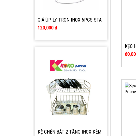
KỆ CHÉN BÁT 2 TẦNG INOX KÈM
KHAY NHỰA HỨNG NƯỚC STA
460,000 đ
AMI ST 906 (355*270*330MM)
KẸO 
TOP 
60,00
MÁY PHUN SƯƠNG CẤP ẨM