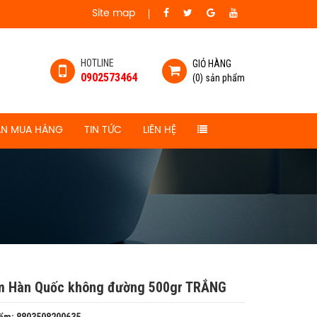
Site map
HOTLINE
GIỎ HÀNG
0902573464
(0) sản phẩm
N MUA HÀNG
TIN TỨC
LIÊN HỆ
m Hàn Quốc không đường 500gr TRẮNG