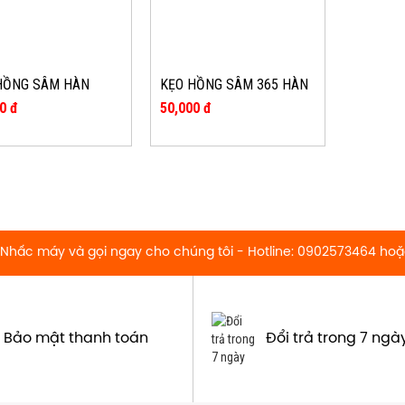
HỒNG SÂM HÀN
KẸO HỒNG SÂM 365 HÀN
 POCHEON GÓI 200G
QUỐC BỊCH 200G
0 đ
50,000 đ
 Nhấc máy và gọi ngay cho chúng tôi - Hotline: 0902573464 ho
Bảo mật thanh toán
Đổi trả trong 7 ngà