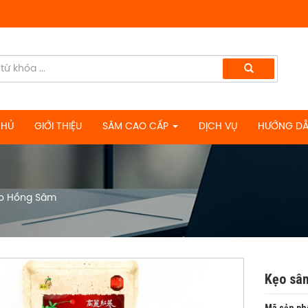
CHỦ
GIỚI THIỆU
SÂM CAO CẤP
DỊCH VỤ
HƯỚNG DẪ
o Hồng Sâm
Kẹo sâ