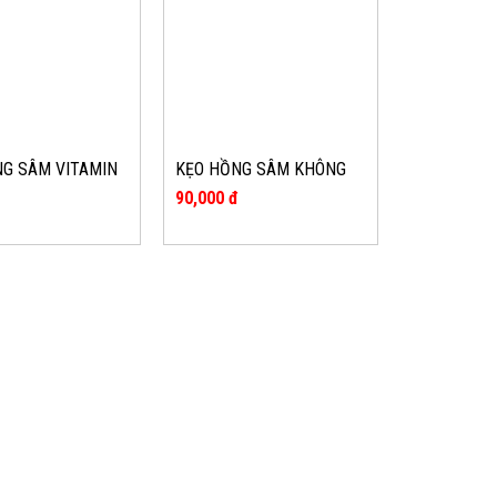
NG SÂM VITAMIN
KẸO HỒNG SÂM KHÔNG
G 200G
ĐƯỜNG T.O.P DAESAN
đ
90,000 đ
BỊCH 500G