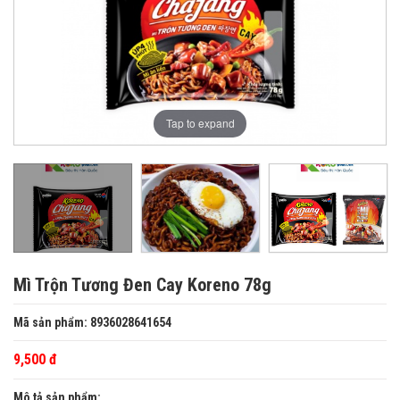
Tap to expand
Mì Trộn Tương Đen Cay Koreno 78g
Mã sản phẩm: 8936028641654
9,500 đ
Mô tả sản phẩm: