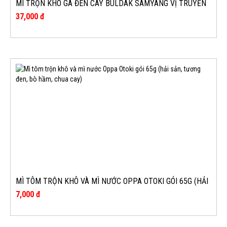
MÌ TRỘN KHÔ GÀ ĐEN CAY BULDAK SAMYANG VỊ TRUYỀN
THỐNG 140G (MÀU ĐEN)
37,000 đ
MÌ TÔM TRỘN KHÔ VÀ MÌ NƯỚC OPPA OTOKI GÓI 65G (HẢI
SẢN, TƯƠNG ĐEN, BÒ HẦM, CHUA CAY)
7,000 đ