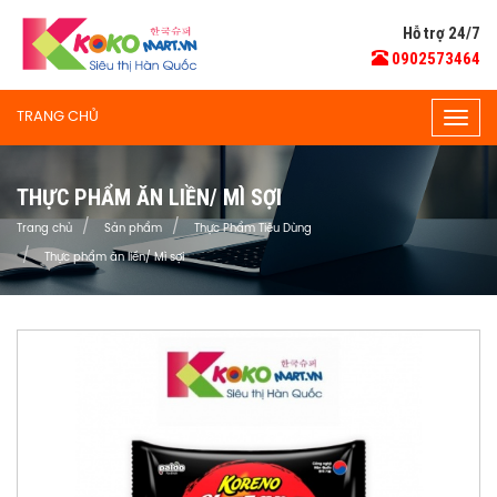
Hỗ trợ 24/7
0902573464
TRANG CHỦ
Togg
navig
THỰC PHẨM ĂN LIỀN/ MÌ SỢI
Trang chủ
Sản phẩm
Thực Phẩm Tiêu Dùng
Thực phẩm ăn liền/ Mì sợi