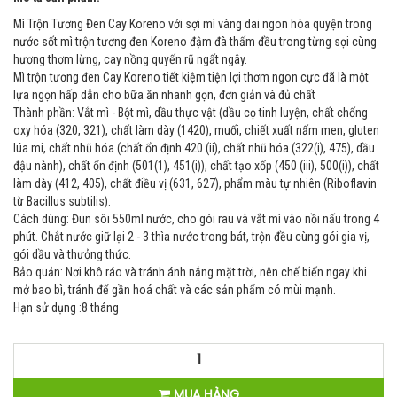
Mì Trộn Tương Đen Cay Koreno với sợi mì vàng dai ngon hòa quyện trong
nước sốt mì trộn tương đen Koreno đậm đà thấm đều trong từng sợi cùng
hương thơm lừng, cay nồng quyến rũ ngất ngây.
Mì trộn tương đen Cay Koreno tiết kiệm tiện lợi thơm ngon cực đã là một
lựa ngọn hấp dẫn cho bữa ăn nhanh gọn, đơn giản và đủ chất
Thành phần: Vắt mì - Bột mì, dầu thực vật (dầu cọ tinh luyện, chất chống
oxy hóa (320, 321), chất làm dày (1420), muối, chiết xuất nấm men, gluten
lúa mi, chất nhũ hóa (chất ổn định 420 (ii), chất nhũ hóa (322(i), 475), dầu
đậu nành), chất ổn định (501(1), 451(i)), chất tạo xốp (450 (iii), 500(i)), chất
làm dày (412, 405), chất điều vị (631, 627), phẩm màu tự nhiên (Riboflavin
từ Bacillus subtilis).
Cách dùng: Đun sôi 550ml nước, cho gói rau và vắt mì vào nồi nấu trong 4
phút. Chắt nước giữ lại 2 - 3 thìa nước trong bát, trộn đều cùng gói gia vị,
gói dầu và thưởng thức.
Bảo quản: Nơi khô ráo và tránh ánh nắng mặt trời, nên chế biến ngay khi
mở bao bì, tránh để gần hoá chất và các sản phẩm có mùi mạnh.
Hạn sử dụng :8 tháng
MUA HÀNG