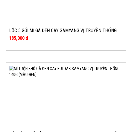
LỐC 5 GÓI MÌ GÀ ĐEN CAY SAMYANG VỊ TRUYỀN THỐNG
(MÀU ĐEN)
185,000 đ